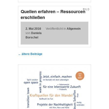
BILD
Quellen erfahren – Ressourcen
erschließen
2. Mai 2016
Veröffentlicht in
Allgemein
von
Daniela
Borschel
Beitragsnavigation
←
ältere Beiträge