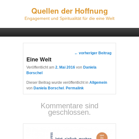
Quellen der Hoffnung
Engagement und Spiritualität für die eine Welt
Hauptmenü
Weiter zum Hauptinhalt
Weiter zum Sekundärinhalt
Beitragsnavigation
←
vorheriger Beitrag
Eine Welt
Veröffentlicht am
2. Mai 2016
von
Daniela
Borschel
Dieser Beitrag wurde veröffentlicht in
Allgemein
von
Daniela Borschel
.
Permalink
Kommentare sind
geschlossen.